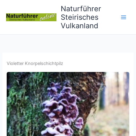
Skip
Naturführer
to
Steirisches
content
Vulkanland
Violetter Knorpelschichtpilz