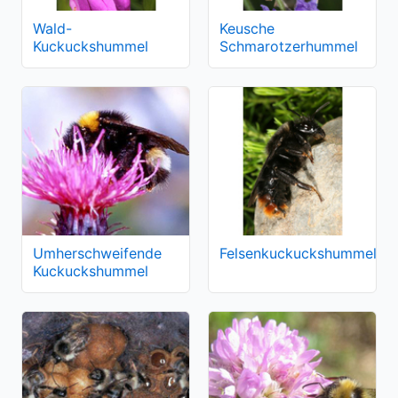
Wald-
Keusche
Kuckuckshummel
Schmarotzerhummel
Umherschweifende
Felsenkuckuckshummel
Kuckuckshummel